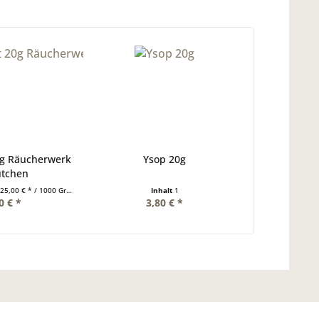
0g Räucherwerk
Ysop 20g
ütchen
25,00 € * / 1000 Gramm)
Inhalt
1
0 € *
3,80 € *