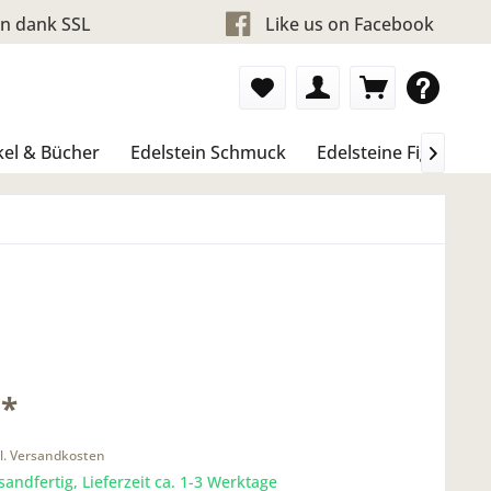
en dank SSL
Like us on Facebook
kel & Bücher
Edelstein Schmuck
Edelsteine Figure &

 *
l. Versandkosten
sandfertig, Lieferzeit ca. 1-3 Werktage