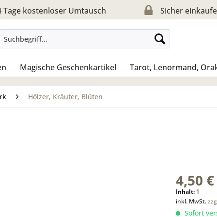
 Tage kostenloser Umtausch
Sicher einkauf
en
Magische Geschenkartikel
Tarot, Lenormand, Ora
rk
Hölzer, Kräuter, Blüten
4,50 €
Inhalt:
1
inkl. MwSt.
zzg
Sofort ver