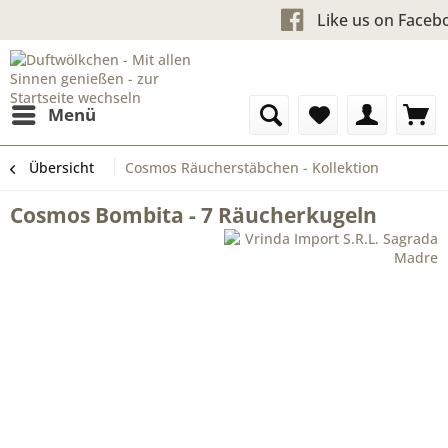
Kostenloser Versand ab 60 €ur
Like u
Menü
Übersicht
Cosmos Räucherstäbchen - Kollektion
Cosmos Bombita - 7 Räucherkugeln