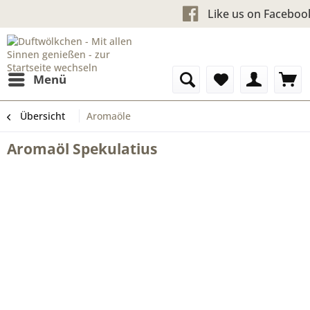
Kostenloser Versand ab 60 
Like us o
Menü
Übersicht
Aromaöle
Aromaöl Spekulatius