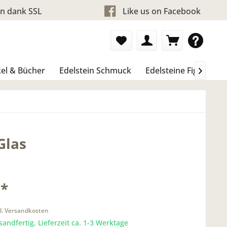
en dank SSL
Like us on Facebook
el & Bücher
Edelstein Schmuck
Edelsteine Figure & 

Glas
 *
l. Versandkosten
sandfertig, Lieferzeit ca. 1-3 Werktage