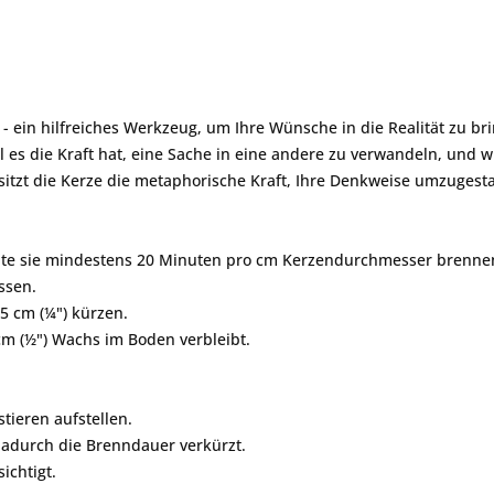
- ein hilfreiches Werkzeug, um Ihre Wünsche in die Realität zu bri
il es die Kraft hat, eine Sache in eine andere zu verwandeln, und wi
sitzt die Kerze die metaphorische Kraft, Ihre Denkweise umzugesta
llte sie mindestens 20 Minuten pro cm Kerzendurchmesser brennen,
ssen.
5 cm (¼") kürzen.
cm (½") Wachs im Boden verbleibt.
ieren aufstellen.
 dadurch die Brenndauer verkürzt.
ichtigt.