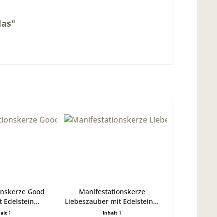
las"
onskerze Good
Manifestationskerze
 Edelstein...
Liebeszauber mit Edelstein...
halt
1
Inhalt
1