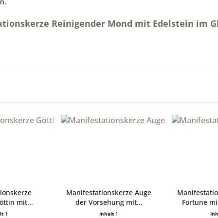
n.
ationskerze Reinigender Mond mit Edelstein im G
ionskerze
Manifestationskerze Auge
Manifestati
ttin mit...
der Vorsehung mit...
Fortune mit
lt
1
Inhalt
1
In