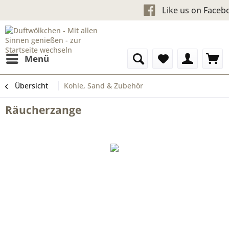
Kostenloser Versand ab 60 €u
Like us
Menü
Übersicht
Kohle, Sand & Zubehör
Räucherzange