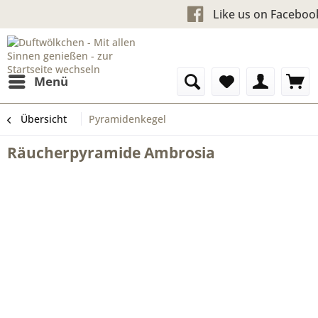
Kostenloser Versand ab 60 
Like us o
Menü
Übersicht
Pyramidenkegel
Räucherpyramide Ambrosia