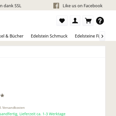
en dank SSL
Like us on Facebook
kel & Bücher
Edelstein Schmuck
Edelsteine Figure &

 *
l. Versandkosten
sandfertig, Lieferzeit ca. 1-3 Werktage