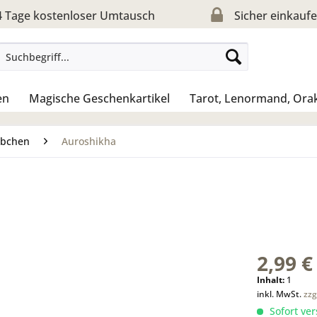
 Tage kostenloser Umtausch
Sicher einkauf
en
Magische Geschenkartikel
Tarot, Lenormand, Ora
äbchen
Auroshikha
2,99 €
Inhalt:
1
inkl. MwSt.
zzg
Sofort ver