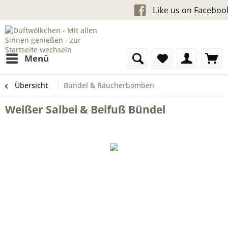
Kostenloser Versand ab 60 
Like us o
Menü
Übersicht
Bündel & Räucherbomben
Weißer Salbei & Beifuß Bündel