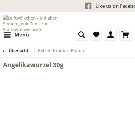
Kostenloser Versand ab 60 €u
Like us
Menü
Übersicht
Hölzer, Kräuter, Blüten
Angelikawurzel 30g