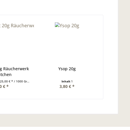
0g Räucherwerk
Ysop 20g
ütchen
25,00 € * / 1000 Gramm)
Inhalt
1
0 € *
3,80 € *