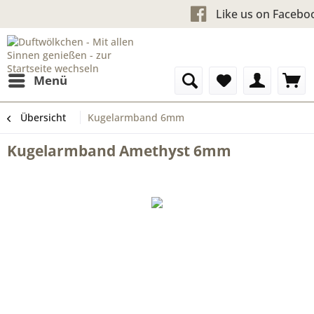
Kostenloser Versand ab 60 €
Like us 
Menü
Übersicht
Kugelarmband 6mm
Kugelarmband Amethyst 6mm