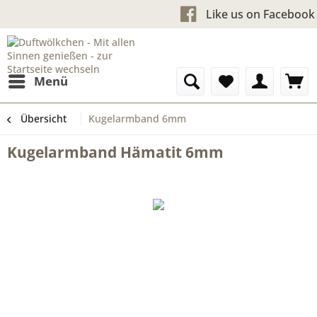
Kostenloser Versand ab 60
Like us on
Menü
Übersicht
Kugelarmband 6mm
Kugelarmband Hämatit 6mm