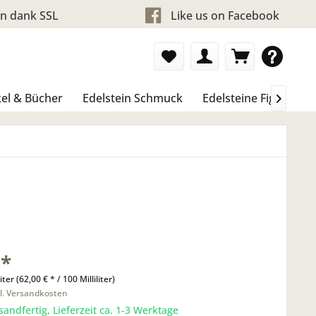
en dank SSL
Like us on Facebook
el & Bücher
Edelstein Schmuck
Edelsteine Figure & 

 *
liter (62,00 € * / 100 Milliliter)
l. Versandkosten
sandfertig, Lieferzeit ca. 1-3 Werktage