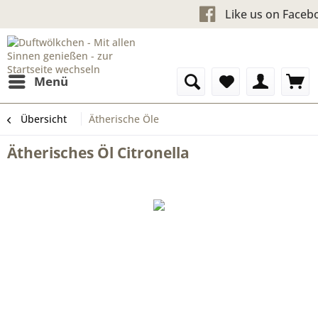
Kostenloser Versand ab 60 €u
Like us
Menü
Übersicht
Ätherische Öle
Ätherisches Öl Citronella